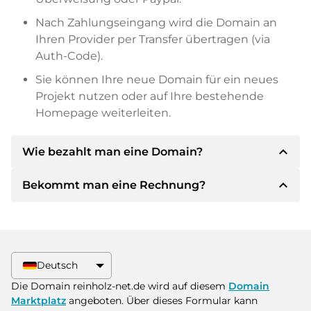
Nach Zahlungseingang wird die Domain an
Ihren Provider per Transfer übertragen (via
Auth-Code).
Sie können Ihre neue Domain für ein neues
Projekt nutzen oder auf Ihre bestehende
Homepage weiterleiten.
expand_less
Wie bezahlt man eine Domain?
expand_less
Bekommt man eine Rechnung?
Nach einer Einigung wird der Inhaber Ihnen die
Details der Zahlung mitteilen. Der Inhaber wird
Ihnen dann die SEPA Bankdetails mitteilen und
Ja, der Verkäufer wird Ihnen eine
auf Wunsch auch Paypal oder weitere
ordnungsgemäße Rechnung senden. Bei
Zahlungsmethoden anbieten.
größeren Kaufpreisen bekommen Sie auf
Deutsch
Wunsch auch einen zusätzlichen Kaufvertrag.
Bitte geben Sie bei der Überweisung immer
Die Domain reinholz-net.de wird auf diesem
Domain
den Domainnamen und die
Marktplatz
angeboten. Über dieses Formular kann
Rechnungsnummer an.